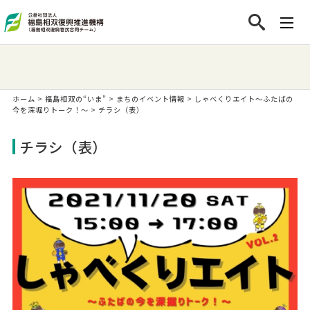
ホーム
>
福島相双の“いま”
>
まちのイベント情報
>
しゃべくりエイト～ふたばの
今を深堀りトーク！～
>
チラシ（表）
チラシ（表）