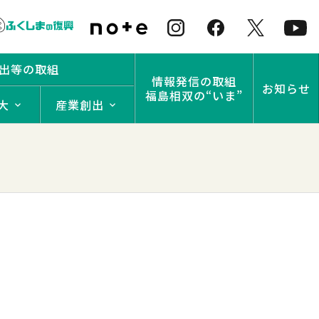
出等の取組
情報発信の取組
お知らせ
福島相双の“いま”
大
産業創出