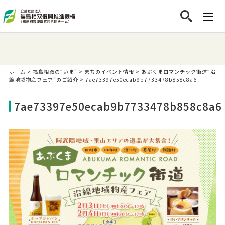
ホーム
>
福島相双の“いま”
>
まちのイベント情報
>
あぶくまロマンチック街道“沿
線地域物産フェア”のご紹介
>
7ae73397e50ecab9b7733478b858c8a6
7ae73397e50ecab9b7733478b858c8a6