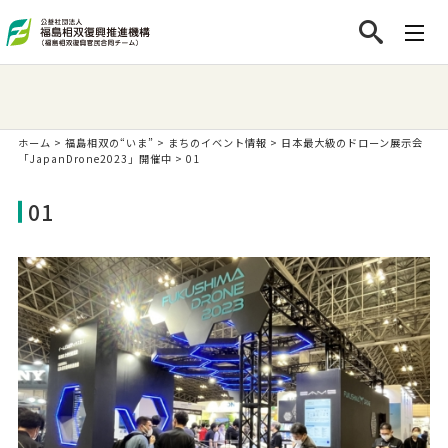
ホーム
>
福島相双の“いま”
>
まちのイベント情報
>
日本最大級のドローン展示会
「JapanDrone2023」開催中
>
01
01