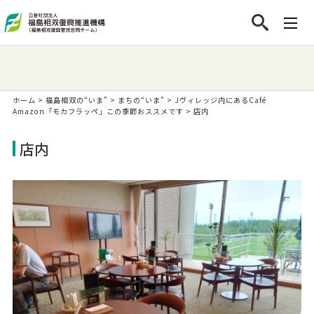
ホーム
>
福島相双の“いま”
>
まちの“いま”
>
Jヴィレッジ内にあるCafé
Amazon「モカフラッペ」この季節おススメです
>
店内
店内