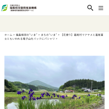
ホーム
>
福島相双の“いま”
>
まちの“いま”
>
【花便り】葛尾村でアヤメと葛尾富
士ともいわれる竜子山をバックにパシャリ
>