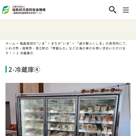
ホーム
>
福島相双の“いま”
>
まちの“いま”
>
「道の駅ふくしま」の直売所にて、
いわき市・相馬市・浪江町の「常磐もの」などの海の幸がお買い求めいただけま
す！
>
2-冷蔵庫④
2-冷蔵庫④