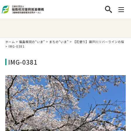
ホーム
>
福島相双の“いま”
>
まちの“いま”
>
【花便り】請戸川リバーラインの桜
>
IMG-0381
IMG-0381