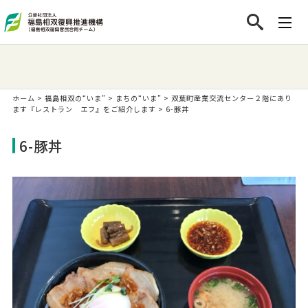
ホーム
>
福島相双の“いま”
>
まちの“いま”
>
双葉町産業交流センター２階にあり
ます『レストラン エフ』をご紹介します
>
6-豚丼
6-豚丼