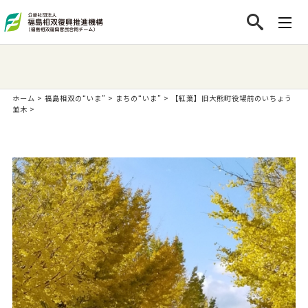
ホーム
>
福島相双の“いま”
>
まちの“いま”
>
【紅葉】旧大熊町役場前のいちょう
並木
>