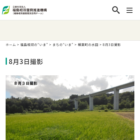
ホーム
>
福島相双の“いま”
>
まちの“いま”
>
楢葉町の水田
>
8月3日撮影
8月3日撮影