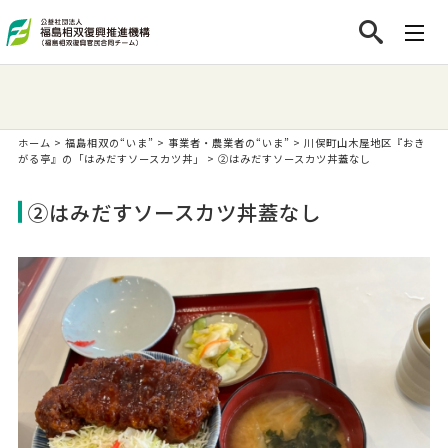
ホーム
>
福島相双の“いま”
>
事業者・農業者の“いま”
>
川俣町山木屋地区『おき
がる亭』の「はみだすソースカツ丼」
>
②はみだすソースカツ丼蓋なし
②はみだすソースカツ丼蓋なし