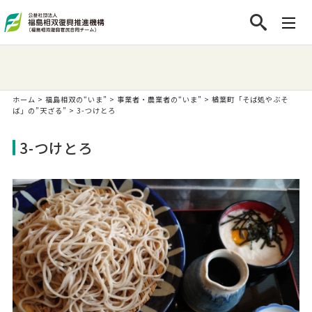
ホーム
>
福島相双の“いま”
>
事業者・農業者の“いま”
>
楢葉町「そば処やぶそ
ば」の”天ざる”
>
3-つけとろ
3-つけとろ