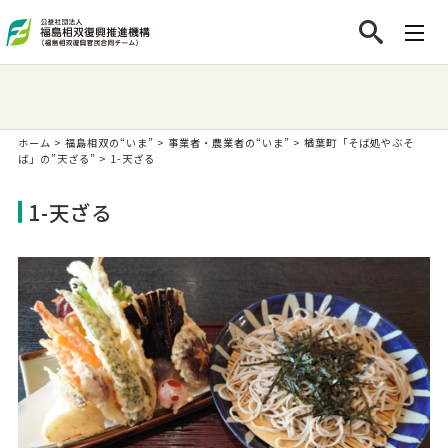
ホーム
>
福島相双の“いま”
>
事業者・農業者の“いま”
>
楢葉町「そば処やぶそ
ば」の”天ざる”
>
1-天ざる
1-天ざる