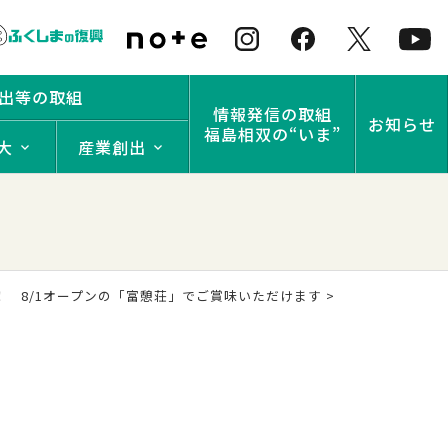
出等の取組
情報発信の取組
お知らせ
福島相双の“いま”
大
産業創出
！ 8/1オープンの「富憩荘」でご賞味いただけます
>