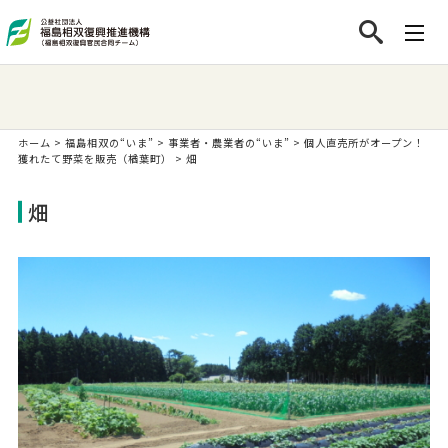
ホーム
>
福島相双の“いま”
>
事業者・農業者の“いま”
>
個人直売所がオープン！
獲れたて野菜を販売（楢葉町）
>
畑
畑