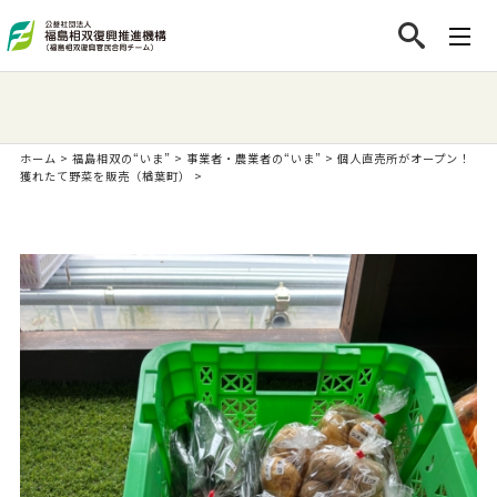
ホーム
>
福島相双の“いま”
>
事業者・農業者の“いま”
>
個人直売所がオープン！
獲れたて野菜を販売（楢葉町）
>