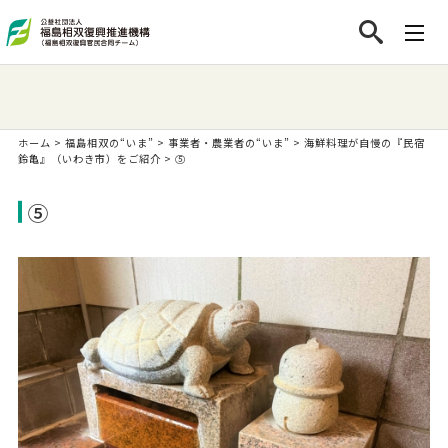
ホーム
>
福島相双の“いま”
>
事業者・農業者の“いま”
>
海鮮料理が自慢の『民宿
鈴亀』（いわき市）をご紹介
>
⑤
⑤