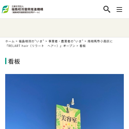
ホーム
>
福島相双の“いま”
>
事業者・農業者の“いま”
>
南相馬市小高区に
『RELART hair（リラート ヘアー）』オープン
>
看板
看板