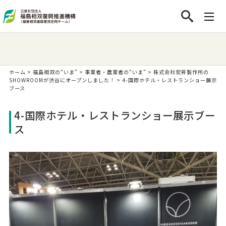
ホーム
>
福島相双の“いま”
>
事業者・農業者の“いま”
>
株式会社宏昇製作所の
SHOWROOMが渋谷にオープンしました！
>
4-国際ホテル・レストランショー展示
ブース
4-国際ホテル・レストランショー展示ブー
ス