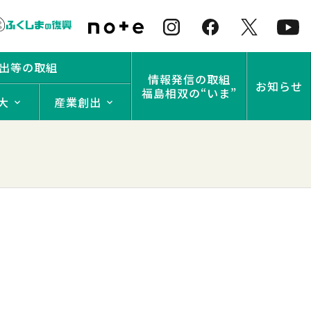
出等の取組
情報発信の取組
お知らせ
福島相双の“いま”
大
産業創出