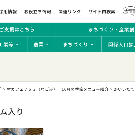
採用情報
お役立ち情報
関連リンク
サイト内検索
ご支援はこちら
まちづくり・産業創
工業等
農業
まちづくり
関係人口拡
”
>
村カフェ７５３（なごみ） 10月の季節メニュー紹介
>
2-いいた
ーム入り