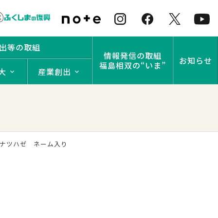
出等の取組
情報発信の取組
お知らせ
福島相双の“いま”
大
産業創出
てナツハゼ ネーム入り