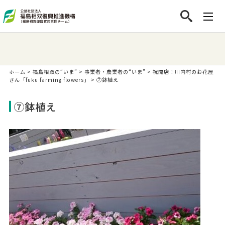
ホーム
>
福島相双の“いま”
>
事業者・農業者の“いま”
>
祝開店！川内村のお花屋
さん「fuku farming flowers」
>
⑦鉢植え
⑦鉢植え