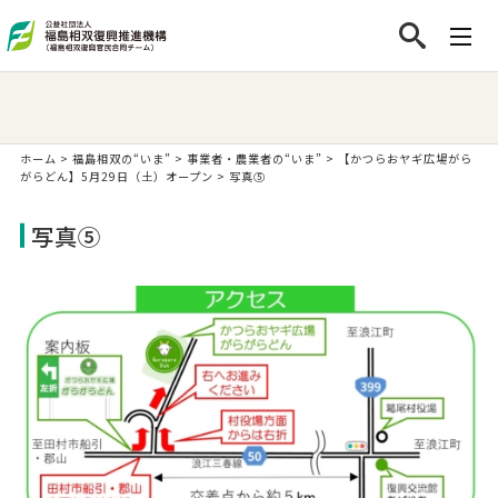
ホーム
>
福島相双の“いま”
>
事業者・農業者の“いま”
>
【かつらおヤギ広場がら
がらどん】5月29日（土）オープン
>
写真⑤
写真⑤