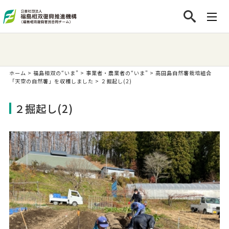
ホーム
>
福島相双の“いま”
>
事業者・農業者の“いま”
>
高田島自然薯栽培組合
「天空の自然薯」を収穫しました
>
２掘起し(2)
２掘起し(2)