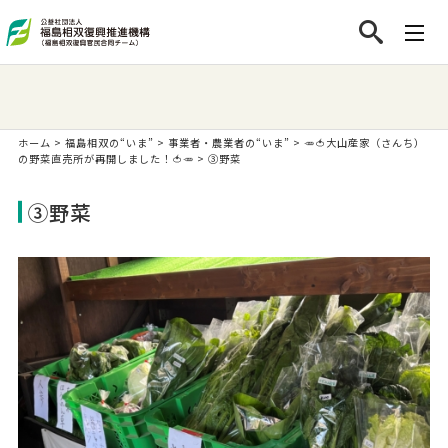
ホーム
>
福島相双の“いま”
>
事業者・農業者の“いま”
>
🥕🍅大山産家（さんち）
の野菜直売所が再開しました！🍅🥕
>
③野菜
③野菜