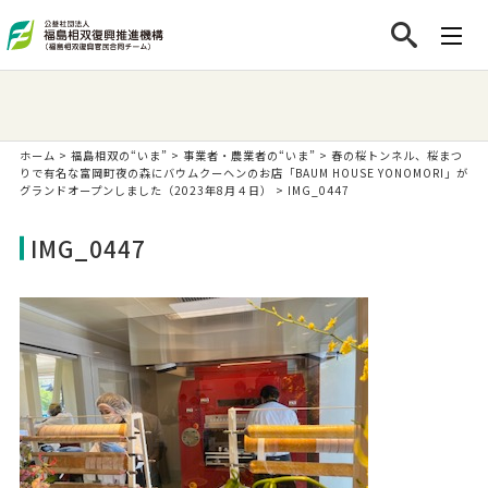
ホーム
>
福島相双の“いま”
>
事業者・農業者の“いま”
>
春の桜トンネル、桜まつ
りで有名な富岡町夜の森にバウムクーヘンのお店「BAUM HOUSE YONOMORI」が
グランドオープンしました（2023年8月４日）
>
IMG_0447
IMG_0447