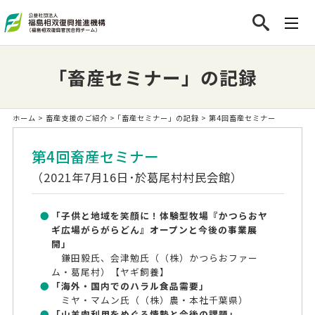
｢畜産セミナー」の記録
ホーム
>
畜産支援のご紹介
>
｢畜産セミナー」の記録
> 第4回畜産セミナー
第4回畜産セミナー
（2021年7月16日･於葛尾村村民会館）
「子供と地域を笑顔に！体験型牧場『かつらおヤ
ギ広場がらがらどん』オープンと今後の事業展
開」
鎌田毅氏、会津勉氏（（株）かつらおファー
ム・葛尾村）【ヤギ飼養】
「海外・国内でのハラル食品需要」
ミヤ・マムン氏（（株）農・本社千葉県）
「山羊肉利用をめぐる情勢と今後の課題」