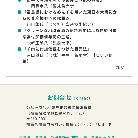
中西良孝氏（鹿児島大学）
「福島県におけるめん羊を用いた東日本大震災か
らの畜産振興への取組み」
山口隼氏（（公社）畜産技術協会）
「クリーンな地域資源の飼料利用による持続可能
な高付加価値羊肉の生産」
松﨑正敏氏（弘前大学）
「羊肉に付加価値をつけた販売法」
吉田健氏（（株）牛屋・葛尾村）【ヒツジ飼
養】
ほか
お問合せ
contact
公益社団法人 福島相双復興推進機構
（福島相双復興官民合同チーム）
〒960-8031
福島県福島市栄町6-6 福島セントランドビル4階
事業者、農業者、水産関係の仲買・加工業者のみなさま