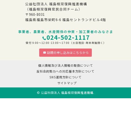
公益社団法人 福島相双復興推進機構
（福島相双復興官民合同チーム）
〒960-8031
福島県福島市栄町6-6 福島セントランドビル4階
事業者、農業者、水産関係の仲買・加工業者のみなさま
024-502-1117
受付 9:00～12:00･13:00～17:00（土日祝日･年末年始除く）
訪問の申し込みはこちらから
個人情報及び法人情報の取扱について
反社会的勢力への対応基本方針について
SNS運用方針について
サイトマップ
©
公益社団法人 福島相双復興推進機構
.