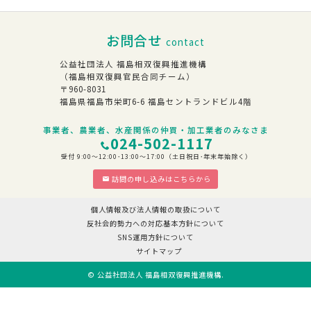
お問合せ
contact
公益社団法人 福島相双復興推進機構
（福島相双復興官民合同チーム）
〒960-8031
福島県福島市栄町6-6 福島セントランドビル4階
事業者、農業者、水産関係の仲買・加工業者のみなさま
024-502-1117
受付 9:00～12:00･13:00～17:00（土日祝日･年末年始除く）
訪問の申し込みはこちらから
個人情報及び法人情報の取扱について
反社会的勢力への対応基本方針について
SNS運用方針について
サイトマップ
©
公益社団法人 福島相双復興推進機構
.