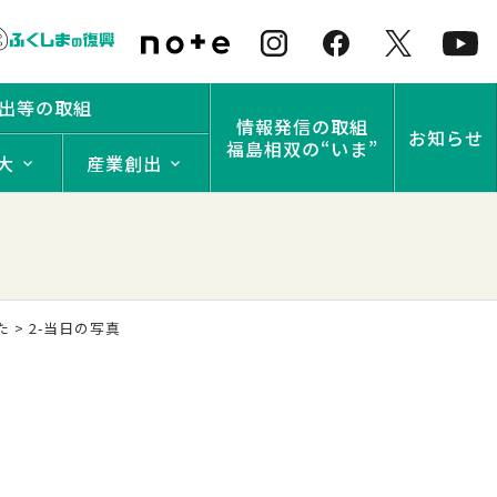
出等の取組
情報発信の取組
お知らせ
福島相双の“いま”
大
産業創出
た
>
2-当日の写真