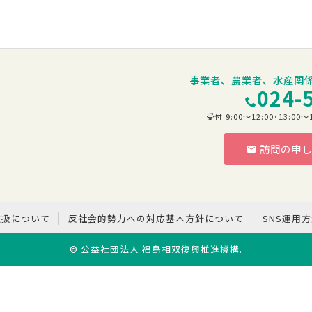
事業者、農業者、水産関
024-
受付 9:00～12:00･13:
訪問の申し
階
取扱について
反社会的勢力への対応基本方針について
SNS運用
©
公益社団法人 福島相双復興推進機構
.