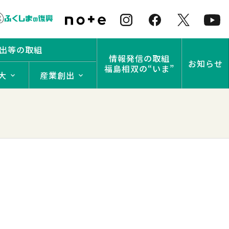
出等の取組
情報発信の取組
お知らせ
福島相双の“いま”
大
産業創出