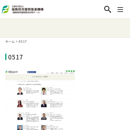
ホーム
>
0517
0517