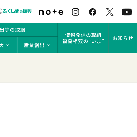
出等の取組
情報発信の取組
お知らせ
福島相双の“いま”
大
産業創出